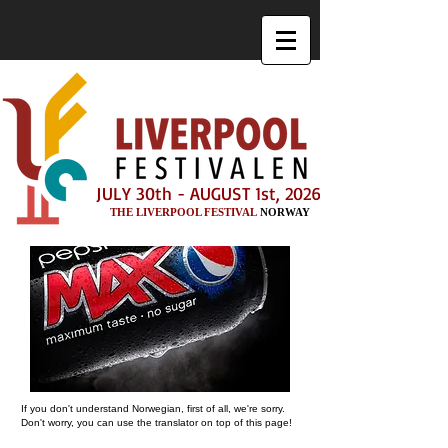
JULY 30th - AUGUST 1st, 2026
THE LIVERPOOL FESTIVAL
NORWAY
If you don't understand Norwegian, first of all, we're sorry.
Don't worry, you can use the translator on top of this page!