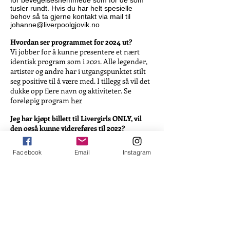
for bevegelseshemmede som for de som
tusler rundt. Hvis du har helt spesielle
behov så ta gjerne kontakt via mail til
johanne@liverpoolgjovik.no
Hvordan ser programmet for 2024
ut?
Vi jobber for å kunne presentere et nært
identisk program som i 2021. Alle legender,
artister og andre har i utgangspunktet stilt
seg positive til å være med. I tillegg så vil det
dukke opp flere navn og aktiviteter. Se
foreløpig program
her
Jeg har kjøpt billett til Livergirls ONLY, vil
den også kunne videreføres til 2022?
Ja, det vil også bli Livergirls ONLY på
Liverpoolfestivalen 2022
Facebook
Email
Instagram
Jeg har kjøpt billett til Supportermiddag, vil
den også kunne videreføres til 2022?
Ja, det vil også bli Supportermiddagen på
Liverpoolfestivalen 2022
Jeg har booket overnattingssted, hva gjør jeg
med det?