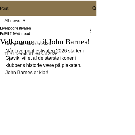
Post
All news
Liverpoolfestivalen
All news
Feb 14
3 min read
Velkommen til John Barnes!
Liverpoolfestivalen 2026
Når Liverpoolfestivalen 2026 starter i 
The Liverpool Festival 2026
Gjøvik, vil et af de største ikoner i 
klubbens historie være på plakaten. 
John Barnes er klar!