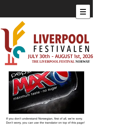
JULY 30th - AUGUST 1st, 2026
THE LIVERPOOL FESTIVAL
NORWAY
If you don't understand Norwegian, first of all, we're sorry.
Don't worry, you can use the translator on top of this page!