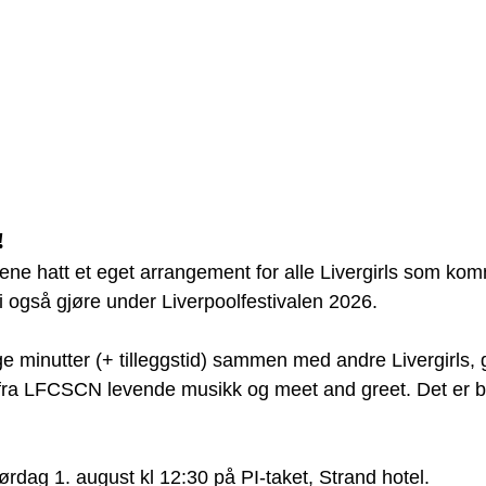
!
årene hatt et eget arrangement for alle Livergirls som komm
 vi også gjøre under Liverpoolfestivalen 2026. 
ge minutter (+ tilleggstid) sammen med andre Livergirls, 
fra LFCSCN levende musikk og meet and greet. Det er be
rdag 1. august kl 12:30 på PI-taket, Strand hotel. 