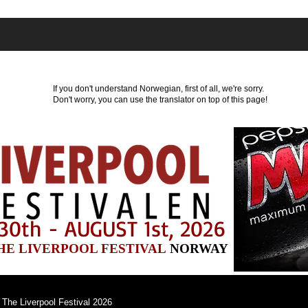
ts
Where to stay?
Program
News
Part
If you don't understand Norwegian, first of all, we're sorry.
Don't worry, you can use the translator on top of this page!
30th - AUGUST 1st, 2026
HE LIVERPOOL FESTIVAL
NORWAY
The Liverpool Festival 2026