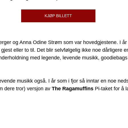
KJØP BILLETT
 Berger og Anna Odine Strøm som var hovedgjestene. I år b
est eller to til. Det blir selvfølgelig ikke noe dårligere en
 underholdning med legende, levende musikk, goodiebags
 levende musikk også. I år som i fjor så inntar en noe neds
m dere tror) versjon av 
The Ragamuffins
 Pi-taket for å 