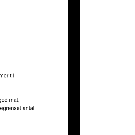
er til 
god mat, 
grenset antall 