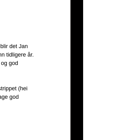
lir det Jan 
n tidligere år. 
 og god 
trippet (hei 
lage god 