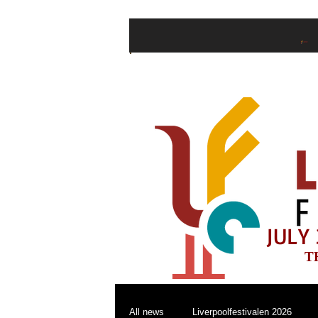
Home
Ticke
JULY 
T
All news
Liverpoolfestivalen 2026